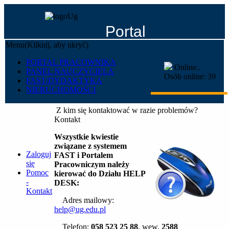
Portal
Menu
(Kliknij, aby ukryć)
Pracownika
PORTAL PRACOWNIKA
Online..
PANEL NAUCZYCIELA
Osób online:
39
FAST/DYDAKTYKA
NIERUCHOMOŚCI
Z kim się kontaktować w razie problemów?
Kontakt
Wszystkie kwiestie
związane z systemem
Zaloguj
FAST i Portalem
się
Pracowniczym należy
Pomoc
kierować do Działu HELP
-
DESK:
Kontakt
Adres mailowy:
help@ug.edu.pl
Telefon:
058 523 25 88
, wew.
2588